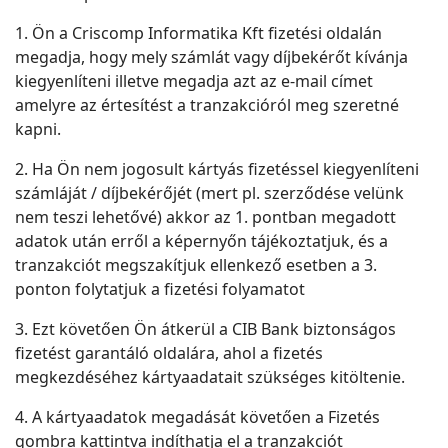
1. Ön a Criscomp Informatika Kft fizetési oldalán
megadja, hogy mely számlát vagy díjbekérőt kívánja
kiegyenlíteni illetve megadja azt az e-mail címet
amelyre az értesítést a tranzakcióról meg szeretné
kapni.
2. Ha Ön nem jogosult kártyás fizetéssel kiegyenlíteni
számláját / díjbekérőjét (mert pl. szerződése velünk
nem teszi lehetővé) akkor az 1. pontban megadott
adatok után erről a képernyőn tájékoztatjuk, és a
tranzakciót megszakítjuk ellenkező esetben a 3.
ponton folytatjuk a fizetési folyamatot
3. Ezt követően Ön átkerül a CIB Bank biztonságos
fizetést garantáló oldalára, ahol a fizetés
megkezdéséhez kártyaadatait szükséges kitöltenie.
4. A kártyaadatok megadását követően a Fizetés
gombra kattintva indíthatja el a tranzakciót