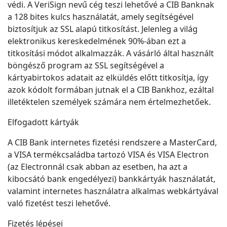
védi. A VeriSign nevű cég teszi lehetővé a CIB Banknak
a 128 bites kulcs használatát, amely segítségével
biztosítjuk az SSL alapú titkosítást. Jelenleg a világ
elektronikus kereskedelmének 90%-ában ezt a
titkosítási módot alkalmazzák. A vásárló által használt
böngésző program az SSL segítségével a
kártyabirtokos adatait az elküldés előtt titkosítja, így
azok kódolt formában jutnak el a CIB Bankhoz, ezáltal
illetéktelen személyek számára nem értelmezhetőek.
Elfogadott kártyák
A CIB Bank internetes fizetési rendszere a MasterCard,
a VISA termékcsaládba tartozó VISA és VISA Electron
(az Electronnál csak abban az esetben, ha azt a
kibocsátó bank engedélyezi) bankkártyák használatát,
valamint internetes használatra alkalmas webkártyával
való fizetést teszi lehetővé.
Fizetés lépései