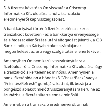
5. A fizetést követően Ön visszatér a Criscomp
Informatika Kft. oldalára, ahol a tranzakció
eredményéről kap visszaigazolást.
A bankkártyával történő fizetés esetén a sikeres
tranzakciót követően - ez a bankkártya érvényessége
és a fedezet ellenőrzése utáni elfogadást jelenti -, a CIB
Bank elindítja a Kártyabirtokos számlájának
megterhelését az áru vagy szolgáltatás ellenértékével.
Amennyiben Ön nem kerül visszairányításra a
fizetőoldalról a Criscomp Informatika Kft. oldalára, úgy
a tranzakció sikertelennek minősül. Amennyiben a
banki fizetőoldalon a böngésző "Vissza/Back" vagy a
"Frissítés/Refresh" gombjára kattint, ill. bezárja a
böngésző ablakot mielőtt visszairányításra kerülne az
áruházba, a fizetés sikertelennek minősül.
Amennyiben a tranzakció eredményéről, annak